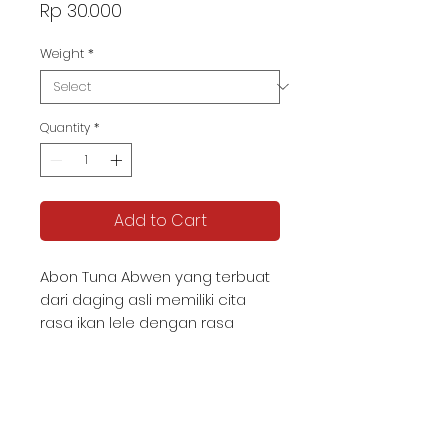
Price
Rp 30.000
Weight
*
Quantity
*
Add to Cart
Abon Tuna Abwen yang terbuat
dari daging asli memiliki cita
rasa ikan lele dengan rasa
manis.