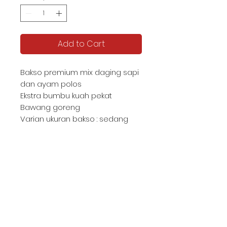
Add to Cart
Bakso premium mix daging sapi
dan ayam polos
Ekstra bumbu kuah pekat
Bawang goreng
Varian ukuran bakso : sedang
KATALOG TJIPTA UMKM
Contact us -
087878592982