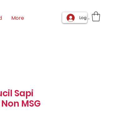
d
More
Log In
cil Sapi
 Non MSG