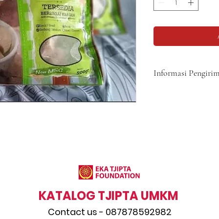
Informasi Pengiri
Harga belum termasuk b
5-8 hari.
KATALOG TJIPTA UMKM
Contact us - 087878592982