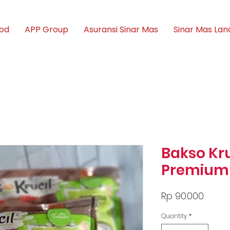
ood
APP Group
Asuransi Sinar Mas
Sinar Mas Lan
Bakso Kru
Premium
Price
Rp 90.000
Quantity
*