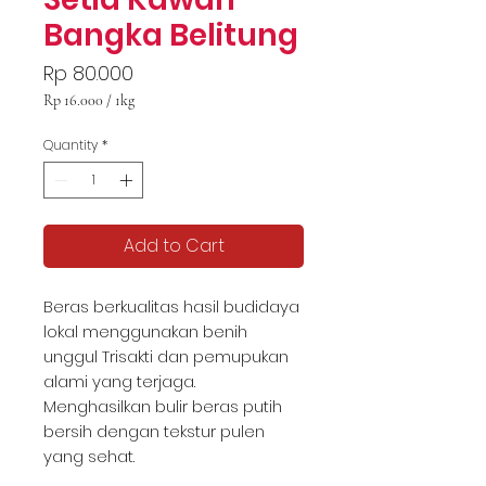
Bangka Belitung
Price
Rp 80.000
Rp 16.000
/
1kg
Rp 16.000
per
Quantity
*
1
Kilogram
Add to Cart
Beras berkualitas hasil budidaya
lokal menggunakan benih
unggul Trisakti dan pemupukan
alami yang terjaga.
Menghasilkan bulir beras putih
bersih dengan tekstur pulen
yang sehat.