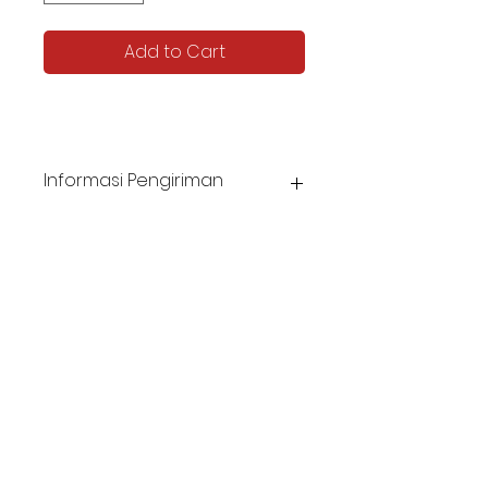
Add to Cart
Informasi Pengiriman
Harga belum termasuk biaya pengiriman.
Estimasi pengiriman 5-8 hari.
KATALOG TJIPTA UMKM
Contact us -
087878592982