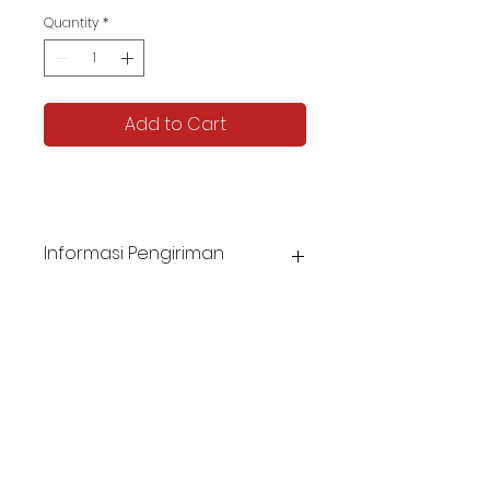
Quantity
*
Add to Cart
Informasi Pengiriman
Harga belum termasuk biaya pengiriman.
Estimasi pengiriman 5-8 hari.
KATALOG TJIPTA UMKM
Contact us -
087878592982