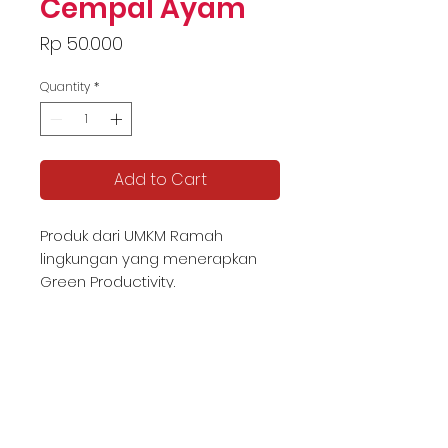
Cempal Ayam
Price
Rp 50.000
Quantity
*
Add to Cart
Produk dari UMKM Ramah
lingkungan yang menerapkan
Green Productivity.
KATALOG TJIPTA UMKM
Contact us -
087878592982