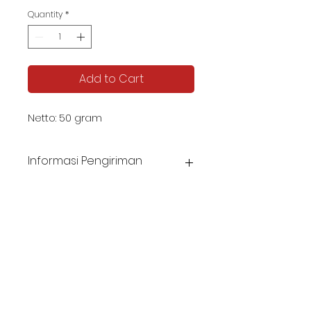
Quantity
*
Add to Cart
Netto: 50 gram
Informasi Pengiriman
Harga belum termasuk biaya pengiriman.
Estimasi pengiriman 5-8 hari.
KATALOG TJIPTA UMKM
Contact us -
087878592982