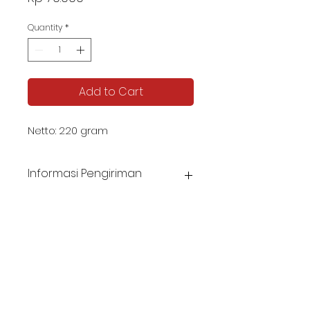
Quantity
*
Add to Cart
Netto: 220 gram
Informasi Pengiriman
Harga belum termasuk biaya pengiriman.
Estimasi pengiriman 5-8 hari.
KATALOG TJIPTA UMKM
Contact us -
087878592982