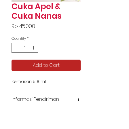
Cuka Apel &
Cuka Nanas
Price
Rp 45.000
Quantity
*
Add to Cart
Kemasan 500ml
Informasi Pengiriman
Harga belum termasuk biaya pengiriman.
Estimasi pengiriman 5-8 hari.