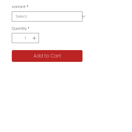
variant
*
Quantity
*
Add to Cart
ELLETA Official
LD 90-110
Informasi Pengiriman
Harga belum termasuk biaya pengiriman.
Estimasi pengiriman 5-8 hari.