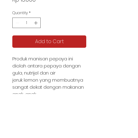
Quantity
*
Add to Cart
Produk manisan pepaya ini
diolah antara pepaya dengan
gula, nutrijel dan air
jeruk lemon yang membuatnya
sangat dekat dengan makanan
anak-anak
KATALOG TJIPTA UMKM