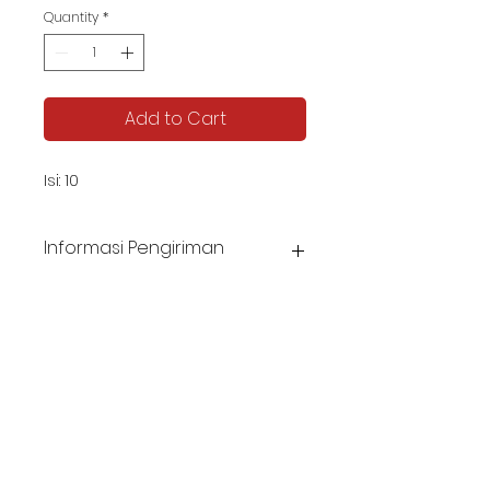
Quantity
*
Add to Cart
Isi: 10
Informasi Pengiriman
Harga belum termasuk biaya pengiriman.
Estimasi pengiriman 5-8 hari.
KATALOG TJIPTA UMKM
Contact us -
087878592982