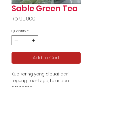
Sable Green Tea
Price
Rp 90.000
Quantity
*
Add to Cart
Kue kering yang dibuat dari
tepung, mentega, telur dan
green tea
KATALOG TJIPTA UMKM