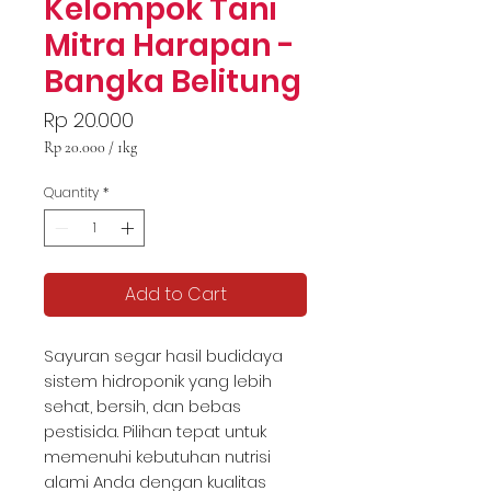
Kelompok Tani
Mitra Harapan -
Bangka Belitung
Price
Rp 20.000
Rp 20.000
/
1kg
Rp 20.000
per
Quantity
*
1
Kilogram
Add to Cart
Sayuran segar hasil budidaya
sistem hidroponik yang lebih
sehat, bersih, dan bebas
pestisida. Pilihan tepat untuk
memenuhi kebutuhan nutrisi
alami Anda dengan kualitas