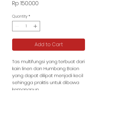
Price
Rp 150.000
Quantity
*
Add to Cart
Tas multifungsi yang terbuat dari
kain linen dan Humbang Baion
yang dapat dilipat menjadi kecil
sehingga praktis untuk dibawa
kemanapun.
KATALOG TJIPTA UMKM
Contact us -
087878592982