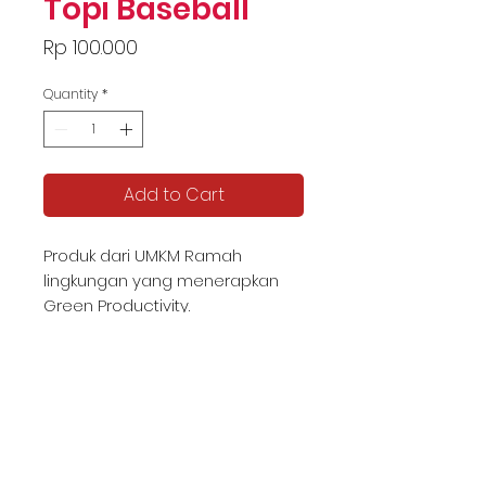
Topi Baseball
Price
Rp 100.000
Quantity
*
Add to Cart
Produk dari UMKM Ramah
lingkungan yang menerapkan
Green Productivity.
KATALOG TJIPTA UMKM
Contact us -
087878592982