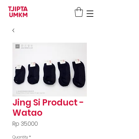
Jing Si Product -
Watao
Price
Rp 35.000
Quantity
*