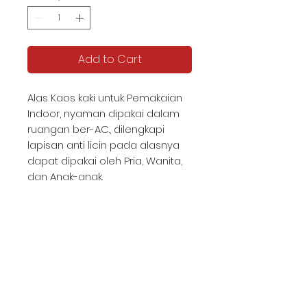
Add to Cart
Alas Kaos kaki untuk Pemakaian
Indoor, nyaman dipakai dalam
ruangan ber-AC., dilengkapi
lapisan anti licin pada alasnya
dapat dipakai oleh Pria, Wanita,
dan Anak-anak.
KATALOG TJIPTA UMKM
Contact us -
087878592982